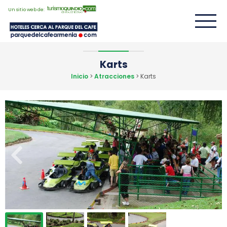
Un sitio web de:
Karts
Inicio
>
Atracciones
> Karts