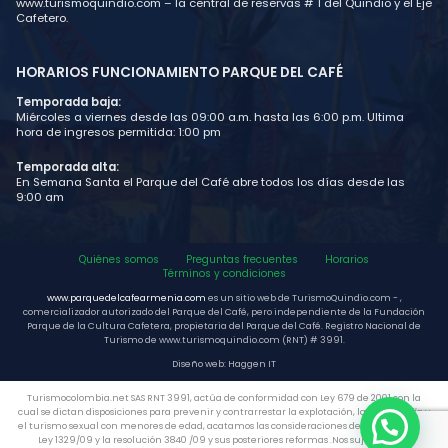
www.turismoquindio.com – la central de reservas # 1 del Quindio y el Eje
Cafetero.
HORARIOS FUNCIONAMIENTO PARQUE DEL CAFÉ
Temporada baja:
Miércoles a viernes desde las 09:00 a.m. hasta las 6:00 p.m. Ultima
hora de ingresos permitida: 1:00 pm
Temporada alta:
En Semana Santa el Parque del Café abre todos los días desde las
9:00 am
Quiénes somos
Preguntas frecuentes
Horarios
Términos y condiciones
www.parquedelcafearmenia.com
es un sitio web de TurismoQuindio.com - ,
comercializador autorizado del Parque del Café, pero independiente de la Fundación
Parque de la Cultura Cafetera, propietaria del Parque del Café. Registro Nacional de
Turismo de www.turismoquindio.com (RNT) # 3991.
Diseño web: Haggen IT
Turismocolombia.net SAS RNT 3991, actúa de conformidad con Ley 679 de 2001 con la
cual se dictan disposiciones para prevenir y contrarrestar la explotación, la pornografía y
el turismo sexual con menores de edad, acatamos las consideraciones de la Ley 1336/09,
Ley 1329/09 y la resolución 3840 /09 y sus posteriores reformas .Nos sujetamos al