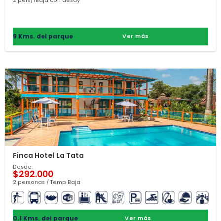
2 pers/TBaja con desay
9 Kms. del parque
Ver más
Finca Hotel La Tata
Desde:
$292.000
2 personas / Temp Baja
0.1 Kms. del parque
Ver más