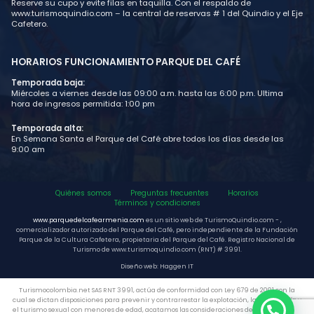
Reserve su cupo y evite filas en taquilla. Con el respaldo de
www.turismoquindio.com – la central de reservas # 1 del Quindio y el Eje
Cafetero.
HORARIOS FUNCIONAMIENTO PARQUE DEL CAFÉ
Temporada baja:
Miércoles a viernes desde las 09:00 a.m. hasta las 6:00 p.m. Ultima
hora de ingresos permitida: 1:00 pm
Temporada alta:
En Semana Santa el Parque del Café abre todos los días desde las
9:00 am
Quiénes somos
Preguntas frecuentes
Horarios
Términos y condiciones
www.parquedelcafearmenia.com
es un sitio web de TurismoQuindio.com - ,
comercializador autorizado del Parque del Café, pero independiente de la Fundación
Parque de la Cultura Cafetera, propietaria del Parque del Café. Registro Nacional de
Turismo de www.turismoquindio.com (RNT) # 3991.
Diseño web: Haggen IT
Turismocolombia.net SAS RNT 3991, actúa de conformidad con Ley 679 de 2001 con la
cual se dictan disposiciones para prevenir y contrarrestar la explotación, la pornografía y
el turismo sexual con menores de edad, acatamos las consideraciones de la Ley 1336/09,