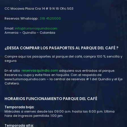
CC Mocawa Plaza Cra 14 # 9 N 16 Ofic 503
Reservas Whatsapp :
318 4520000
Email:
info@turismoquindio.com
Armenia – Quindío – Colombia
¿DESEA COMPRAR LOS PASAPORTES AL PARQUE DEL CAFÉ ?
Compre aqui los pasaportes al parque del café, compra 100 % sencilla y
segura.
En el sitio
reservasquindio.com
adquiera sus entradas al parque.
Reserve su cupo y evite filas en taquilla. Con el respaldo de
www.turismoquindio.com – la central de reservas # 1 del Quindio y el Eje
Cafetero.
HORARIOS FUNCIONAMIENTO PARQUE DEL CAFÉ
Temporada baja:
Miércoles a viernes desde las 09:00 a.m. hasta las 6:00 p.m. Ultima
hora de ingresos permitida: 1:00 pm
Temporada alta: