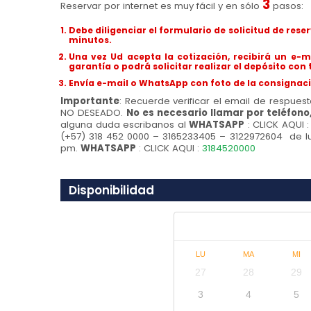
3
Reservar por internet es muy fácil y en sólo
pasos:
Debe diligenciar el formulario de solicitud de res
minutos.
Una vez Ud acepta la cotización, recibirá un e-m
garantía o podrá solicitar realizar el depósito con 
Envía e-mail o WhatsApp con foto de la consignaci
Importante
: Recuerde verificar el email de respues
NO DESEADO.
No es necesario llamar por teléfono,
alguna duda escribanos al
WHATSAPP
: CLICK AQUI 
(+57) 318 452 0000 – 3165233405 – 3122972604 de lu
pm.
WHATSAPP
: CLICK AQUI :
3184520000
Disponibilidad
LU
MA
MI
27
28
29
3
4
5