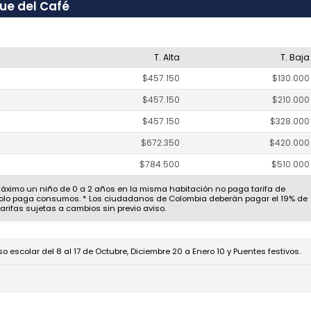
que del Café
T. Alta
T. Baja
$457.150
$130.000
$457.150
$210.000
$457.150
$328.000
$672.350
$420.000
$784.500
$510.000
 Máximo un niño de 0 a 2 años en la misma habitación no paga tarifa de
olo paga consumos. * Los ciudadanos de Colombia deberán pagar el 19% de
Tarifas sujetas a cambios sin previo aviso.
scolar del 8 al 17 de Octubre, Diciembre 20 a Enero 10 y Puentes festivos.