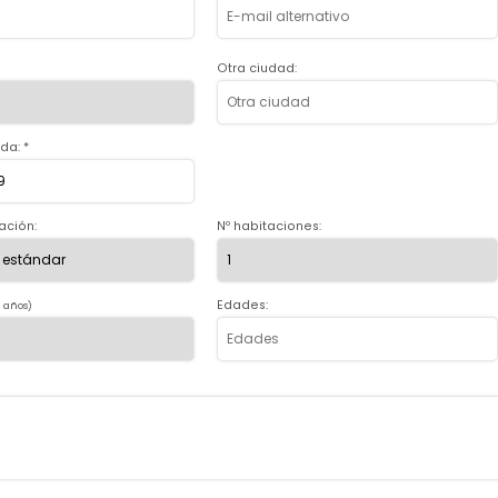
Otra ciudad:
da: *
ación:
Nº habitaciones:
Edades:
2 años)