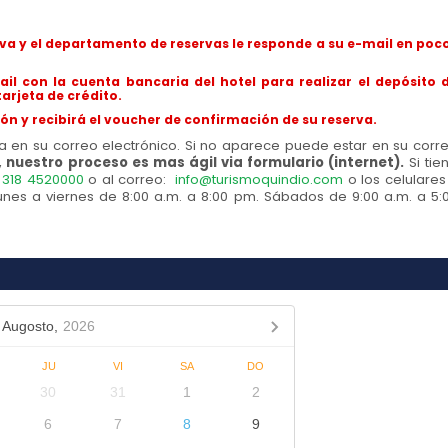
erva y el departamento de reservas le responde a su e-mail en poc
ail con la cuenta bancaria del hotel para realizar el depósito 
tarjeta de crédito.
ón y recibirá el voucher de confirmación de su reserva.
ta en su correo electrónico. Si no aparece puede estar en su corr
 nuestro proceso es mas ágil via formulario (internet).
Si tie
:
318 4520000
o al correo:
info@turismoquindio.com
o los celulares
nes a viernes de 8:00 a.m. a 8:00 pm. Sábados de 9:00 a.m. a 5:
Augosto,
2026
JU
VI
SA
DO
30
31
1
2
6
7
8
9