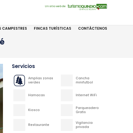
Un sitio web de:
S CAMPESTRES
FINCAS TURÍSTICAS
CONTÁCTENOS
fé
Servicios
Amplias zonas
Cancha
verdes
minifutbol
Hamacas
Internet WiFi
Parqueadero
Kiosco
Gratis
Vigilancia
Restaurante
privada