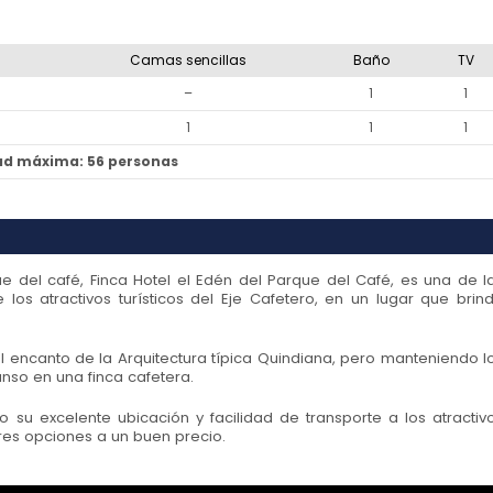
Camas sencillas
Baño
TV
–
1
1
1
1
1
d máxima: 56 personas
e del café, Finca Hotel el Edén del Parque del Café, es una de l
los atractivos turísticos del Eje Cafetero, en un lugar que brin
el encanto de la Arquitectura típica Quindiana, pero manteniendo l
anso en una finca cafetera.
su excelente ubicación y facilidad de transporte a los atractiv
ores opciones a un buen precio.