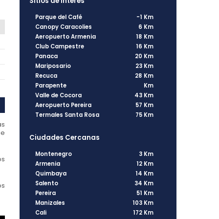
Sitios de interés
Parque del Café
-1 Km
Canopy Caracolies
6 Km
Aeropuerto Armenia
18 Km
Club Campestre
16 Km
Panaca
20 Km
Mariposario
23 Km
Recuca
28 Km
Parapente
Km
Valle de Cocora
43 Km
Aeropuerto Pereira
57 Km
Termales Santa Rosa
75 Km
as
de
Ciudades Cercanas
Montenegro
3 Km
os
Armenia
12 Km
Quimbaya
14 Km
Salento
34 Km
os
Pereira
51 Km
Manizales
103 Km
Cali
172 Km